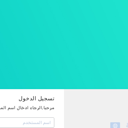
تسجيل الدخول
مرحبا,الرجاء ادخال اسم الم